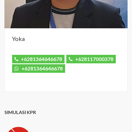
Yoka
+6281364646678
+628117000378
+6281364646678
SIMULASI KPR