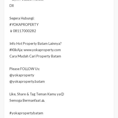
Dll
Segera Hubungi:
#YOKAPROPERTY
📱08117000282
Info Hot Property Batam Lainnya?
#KlikAja: www.yokaproperty.com
Cara Mudah Cari Property Batam
Please FOLLOW Us:
@yokaproperty
@yokaproperty.batam
Like, Share & Tag Teman Kamu ya😉
Semoga Bermanfaat 🙏
#yokapropertybatam