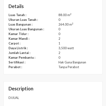
Details
2
Luas Tanah :
88.00 m
Ukuran Luas Tanah :
0
2
Luas Bangunan :
264.00 m
Ukuran Luas Bangunan :
0
Kamar Tidur :
0
Kamar Mandi :
2
Carpot :
1
Daya Listrik :
3,500 watt
Jumlah Lantai :
2
Kamar Pembantu :
0
Sertifikasi :
Hak Guna Bangunan
Perabot :
Tanpa Perabot
Description
DIJUAL