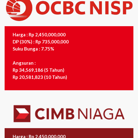
Harga : Rp 2,450,000,000
DP (30%) : Rp 735,000,000
Suku Bunga : 7.75%
Angsuran :
Rp 34,569,186 (5 Tahun)
Rp 20,581,823 (10 Tahun)
Harga : Rp 2,450,000,000