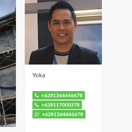
Yoka
+6281364646678
+628117000378
+6281364646678