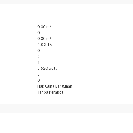
2
0.00 m
0
2
0.00 m
4.8 X 15
0
2
1
3,520 watt
3
0
Hak Guna Bangunan
Tanpa Perabot