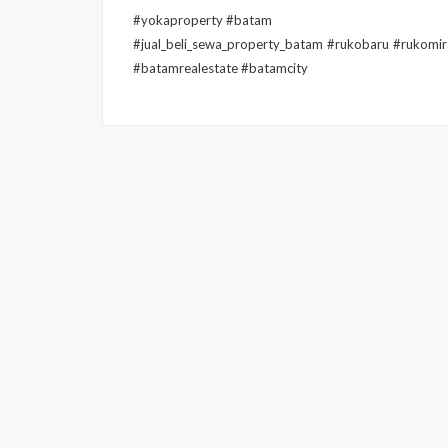
#yokaproperty #batam
#jual_beli_sewa_property_batam #rukobaru #rukomir
#batamrealestate #batamcity