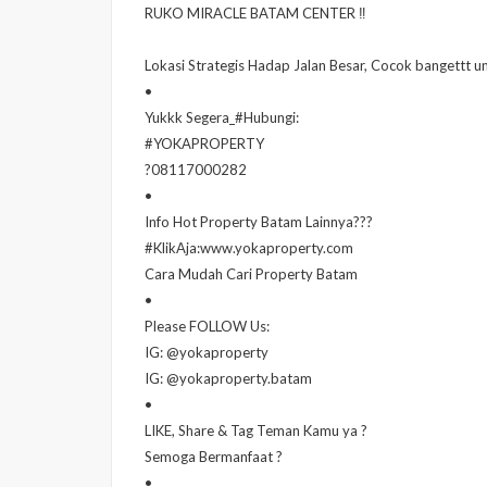
RUKO MIRACLE BATAM CENTER ‼️
Lokasi Strategis Hadap Jalan Besar, Cocok bangettt u
•
Yukkk Segera_#Hubungi:
#YOKAPROPERTY
?08117000282
•
Info Hot Property Batam Lainnya???
#KlikAja:www.yokaproperty.com
Cara Mudah Cari Property Batam
•
Please FOLLOW Us:
IG: @yokaproperty
IG: @yokaproperty.batam
•
LIKE, Share & Tag Teman Kamu ya ?
Semoga Bermanfaat ?
•