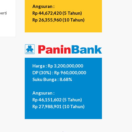
Angsuran :
Rp 44,672,420 (5 Tahun)
erti
Rp 26,355,960 (10 Tahun)
Harga : Rp 3,200,000,000
DP (30%) : Rp 960,000,000
Suku Bunga : 8.68%
Angsuran :
Rp 46,151,602 (5 Tahun)
Rp 27,988,901 (10 Tahun)