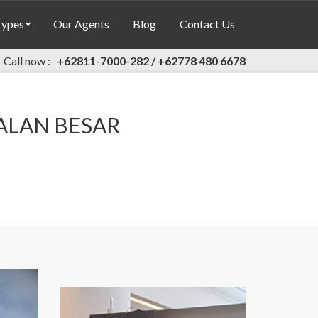
Types
Our Agents
Blog
Contact Us
Call now :
+62811-7000-282 / +62778 480 6678
JALAN BESAR