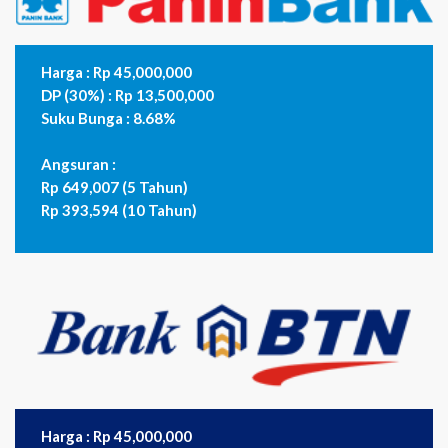
Harga : Rp 45,000,000
DP (30%) : Rp 13,500,000
Suku Bunga : 8.68%
Angsuran :
Rp 649,007 (5 Tahun)
Rp 393,594 (10 Tahun)
Harga : Rp 45,000,000