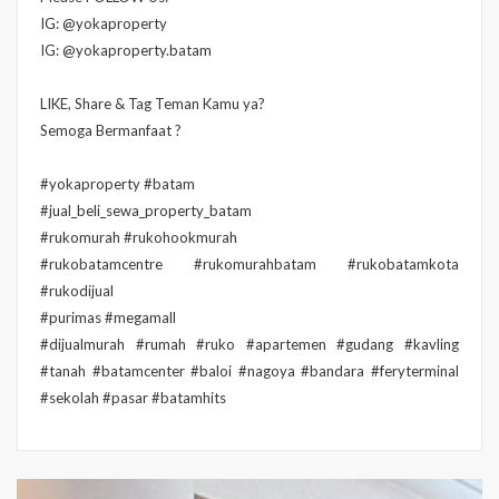
IG: @yokaproperty
IG: @yokaproperty.batam
LIKE, Share & Tag Teman Kamu ya?
Semoga Bermanfaat ?
#yokaproperty #batam
#jual_beli_sewa_property_batam
#rukomurah #rukohookmurah
#rukobatamcentre #rukomurahbatam #rukobatamkota
#rukodijual
#purimas #megamall
#dijualmurah #rumah #ruko #apartemen #gudang #kavling
#tanah #batamcenter #baloi #nagoya #bandara #feryterminal
#sekolah #pasar #batamhits