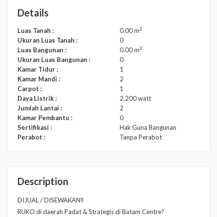
Details
2
Luas Tanah :
0.00 m
Ukuran Luas Tanah :
0
2
Luas Bangunan :
0.00 m
Ukuran Luas Bangunan :
0
Kamar Tidur :
1
Kamar Mandi :
2
Carpot :
1
Daya Listrik :
2,200 watt
Jumlah Lantai :
2
Kamar Pembantu :
0
Sertifikasi :
Hak Guna Bangunan
Perabot :
Tanpa Perabot
Description
DIJUAL / DISEWAKAN‼️
RUKO di daerah Padat & Strategis di Batam Centre?