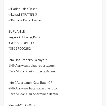
✅Hadap Jalan Besar
✅Lokasi STRATEGIS
✅Ramai & Padat Hunian
BURUAN...!!!
Segera #Hubungi_Kami:
#YOKAPROPERTY
?08117000282
Info Hot Property Lainnya???.
#KlikAja: www.yokaproperty.com
Cara Mudah Cari Property Batam
Info #Apartemen Kota Batam??
#KlikAja: www.batamapartment.com
Cara Mudah Cari Apartemen Batam
Please FOLLOW Us: