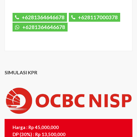
+6281364646678
+628117000378
+6281364646678
SIMULASI KPR
Harga : Rp 45,000,000
DP (30%) : Rp 13,500,000