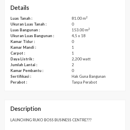
Details
2
Luas Tanah :
81.00 m
Ukuran Luas Tanah :
0
2
Luas Bangunan :
153.00 m
Ukuran Luas Bangunan :
4,5 x 18
Kamar Tidur :
0
Kamar Mandi :
1
Carpot :
1
Daya Listrik :
2,200 watt
Jumlah Lantai :
2
Kamar Pembantu :
0
Sertifikasi :
Hak Guna Bangunan
Perabot :
Tanpa Perabot
Description
LAUNCHING RUKO BOSS BUSINESS CENTRE???