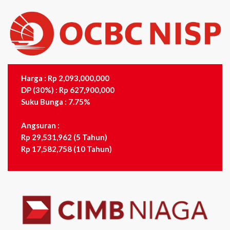
Harga : Rp 2,093,000,000
DP (30%) : Rp 627,900,000
Suku Bunga : 7.75%
Angsuran :
Rp 29,531,962 (5 Tahun)
Rp 17,582,758 (10 Tahun)