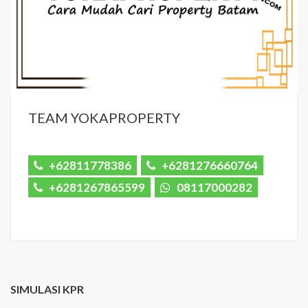
TEAM YOKAPROPERTY
+62811778386
+6281276660764
+6281267865599
08117000282
SIMULASI KPR