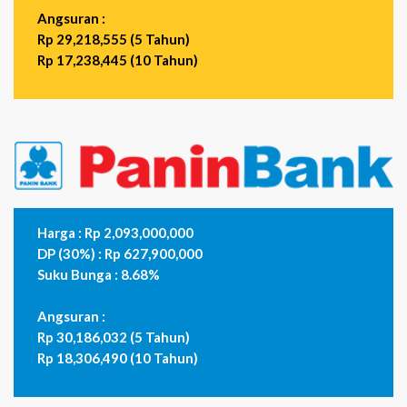
Angsuran :
Rp 29,218,555 (5 Tahun)
Rp 17,238,445 (10 Tahun)
Harga : Rp 2,093,000,000
DP (30%) : Rp 627,900,000
Suku Bunga : 8.68%
Angsuran :
Rp 30,186,032 (5 Tahun)
Rp 18,306,490 (10 Tahun)