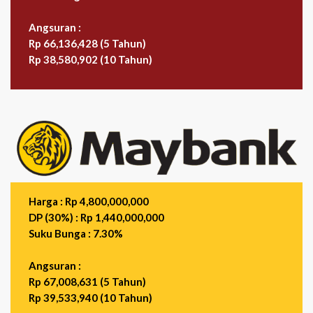
Angsuran :
Rp 66,136,428 (5 Tahun)
Rp 38,580,902 (10 Tahun)
Harga : Rp 4,800,000,000
DP (30%) : Rp 1,440,000,000
Suku Bunga : 7.30%
Angsuran :
Rp 67,008,631 (5 Tahun)
Rp 39,533,940 (10 Tahun)