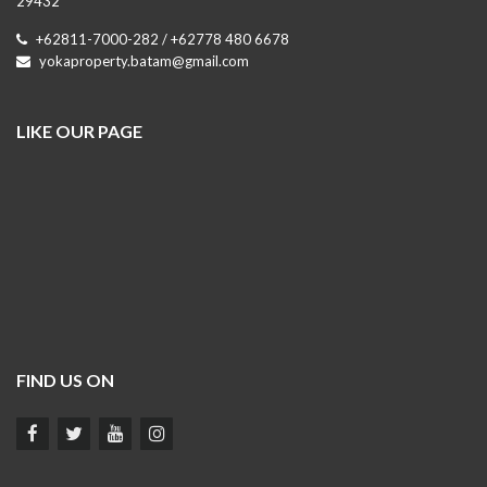
29432
+62811-7000-282 / +62778 480 6678
yokaproperty.batam@gmail.com
LIKE OUR PAGE
FIND US ON