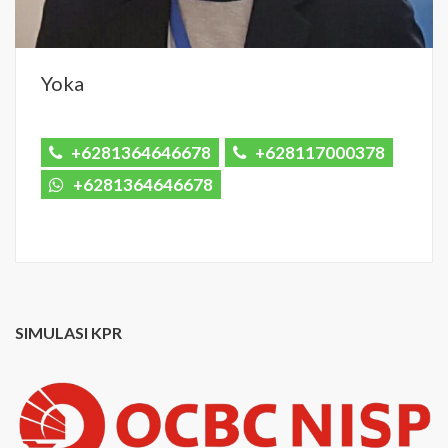
Yoka
+6281364646678
+628117000378
+6281364646678
SIMULASI KPR