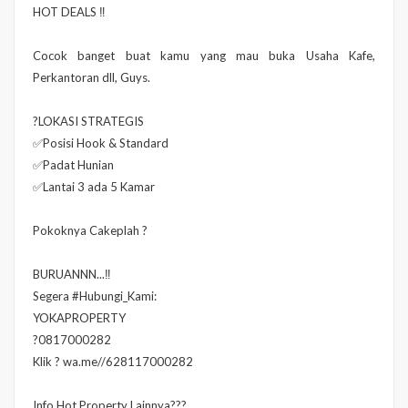
HOT DEALS ‼
Cocok banget buat kamu yang mau buka Usaha Kafe,
Perkantoran dll, Guys.
?LOKASI STRATEGIS
✅Posisi Hook & Standard
✅Padat Hunian
✅Lantai 3 ada 5 Kamar
Pokoknya Cakeplah ?
BURUANNN...‼
Segera #Hubungi_Kami:
YOKAPROPERTY
?0817000282
Klik ? wa.me//628117000282
Info Hot Property Lainnya???