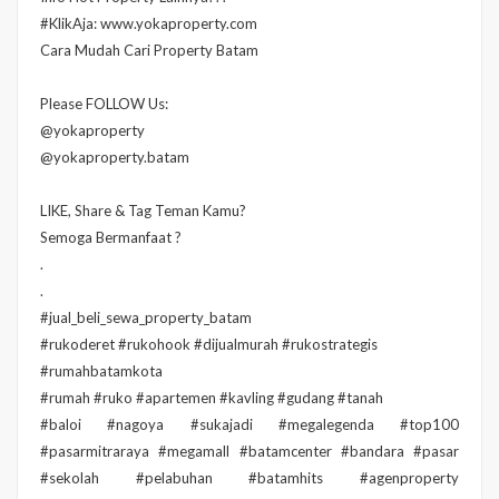
#KlikAja: www.yokaproperty.com
Cara Mudah Cari Property Batam
Please FOLLOW Us:
@yokaproperty
@yokaproperty.batam
LIKE, Share & Tag Teman Kamu?
Semoga Bermanfaat ?
.
.
#jual_beli_sewa_property_batam
#rukoderet #rukohook #dijualmurah #rukostrategis
#rumahbatamkota
#rumah #ruko #apartemen #kavling #gudang #tanah
#baloi #nagoya #sukajadi #megalegenda #top100
#pasarmitraraya #megamall #batamcenter #bandara #pasar
#sekolah #pelabuhan #batamhits #agenproperty