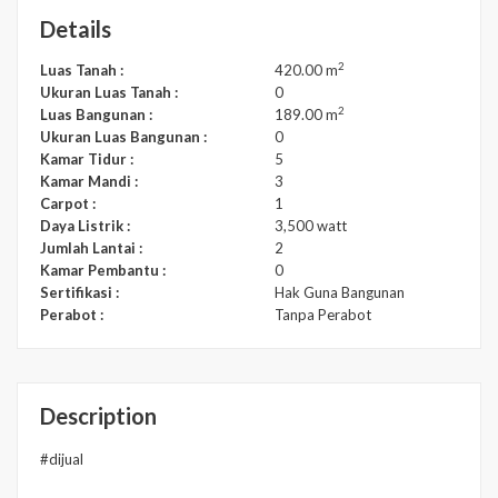
Details
2
Luas Tanah :
420.00 m
Ukuran Luas Tanah :
0
2
Luas Bangunan :
189.00 m
Ukuran Luas Bangunan :
0
Kamar Tidur :
5
Kamar Mandi :
3
Carpot :
1
Daya Listrik :
3,500 watt
Jumlah Lantai :
2
Kamar Pembantu :
0
Sertifikasi :
Hak Guna Bangunan
Perabot :
Tanpa Perabot
Description
#dijual